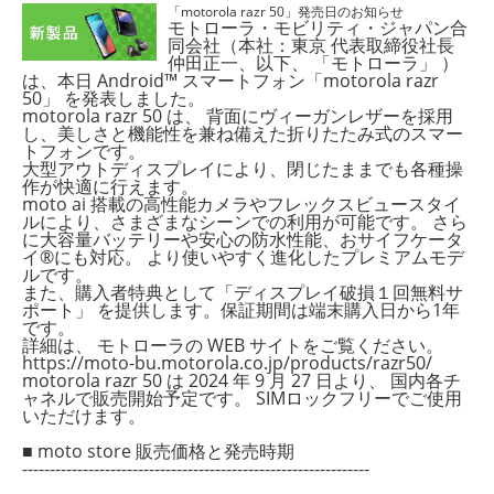
「motorola razr 50」発売日のお知らせ
モトローラ・モビリティ・ジャパン合
同会社（本社：東京 代表取締役社長
仲田正一、以下、 「モトローラ」 ）
は、本日 Android™ スマートフォン「motorola razr
50」 を発表しました。
motorola razr 50 は、 背面にヴィーガンレザーを採用
し、美しさと機能性を兼ね備えた折りたたみ式のスマー
トフォンです。
大型アウトディスプレイにより、閉じたままでも各種操
作が快適に行えます。
moto ai 搭載の高性能カメラやフレックスビュースタイ
ルにより、さまざまなシーンでの利用が可能です。 さら
に大容量バッテリーや安心の防水性能、おサイフケータ
イ®にも対応。 より使いやすく進化したプレミアムモデ
ルです。
また、購入者特典として「ディスプレイ破損１回無料サ
ポート」 を提供します。保証期間は端末購入日から1年
です。
詳細は、 モトローラの WEB サイトをご覧ください。
https://moto-bu.motorola.co.jp/products/razr50/
motorola razr 50 は 2024 年 9 月 27 日より、 国内各チ
ャネルで販売開始予定です。 SIMロックフリーでご使用
いただけます。
■ moto store 販売価格と発売時期
---------------------------------------------------------------