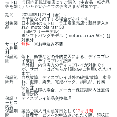
モトローラ国内正規販売店にてご購入（中古品・転売品
等を除く）いただいた全てのお客さまが対象です。
期間
2024年9月27日（金）～
※予告なく終了する場合があります。
対象製
日本国内のモトローラ正規販売店で新品購入さ
品
れた motorola razr 50
（SIMフリーモデル）
※ソフトバンクモデル（motorola razr 50s）は
対象外
サービ
無料
※お申込み不要
ス利用
料
保証範
落下、衝撃などの外的要因による、ディスプレ
囲
イ破損、ディスプレイ故障
※外側、内側両方のディスプレイが対象です
が、サポートはどちらか1回のみご利用いただけ
ます。
保証範
自然故障、ディスプレイ以外の破損/故障、水濡
囲外
れ、盗難、紛失、電池パック、消耗品、付属
品、等
※自然故障の場合、メーカー保証期間内は無償
修理対応
保証サ
ディスプレイ部品交換修理
ービス
内容
保証期
製品ご購入日を起算日として
12ヶ月間
間
※修理サービスをお申込みいただく際、領収証