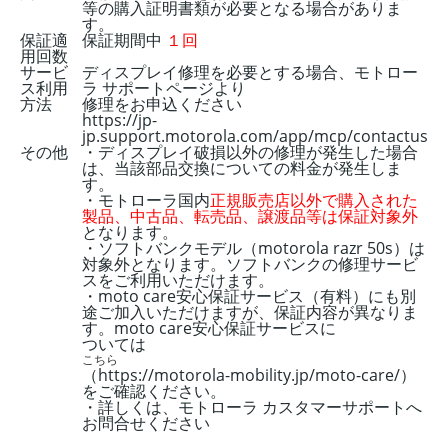
等の購入証明書類が必要となる場合がありま
す。
保証適
保証期間中
１回
用回数
サービ
ディスプレイ修理を必要とする場合、モトロー
ス利用
ラ サポートページより
方法
修理をお申込ください
https://jp-
jp.support.motorola.com/app/mcp/contactus
その他
・ディスプレイ破損以外の修理が発生した場合
は、当該部品交換についての料金が発生しま
す。
・モトローラ国内
正規販売店以外で購入された
製品、中古品、転売品、譲渡品等は保証対象外
となります。
・ソフトバンクモデル（motorola razr 50s）は
対象外となります。ソフトバンクの修理サービ
スをご利用いただけます。
・moto care安心保証サービス（有料）にも別
途ご加入いただけますが、保証内容が異なりま
す。moto care安心保証サービスに
ついては
こちら
（https://motorola-mobility.jp/moto-care/）
をご確認ください。
・詳しくは、モトローラ カスタマーサポートへ
お問合せください