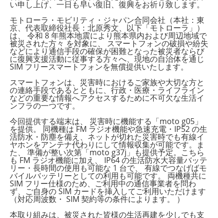
い申し上げ、一日も早い復旧、復興をお祈り致します。
モトローラ・モビリティ・ジャパン合同会社（本社：東
京、代表取締役社長：北原秀文、以下「モトローラ」）
は、 令和 8 年熊本地震により熊本県内および周辺地域で
被災された方々 を対象に、 スマートフォンの破損や紛失
などにより通信手段の確保が困難となった被災者ならび
に復興支援活動に従事する方々へ、現地の自治体を通じ
SIM フリースマートフォンを無償提供いたします。
スマートフォンは、災害時におけるご家族や大切な方と
の連絡手段であるとともに、行政・医療・ライフライン
などの重要な情報へアクセスするために不可欠な生活イ
ンフラの一つです。
今回提供する端末は、 災害時に機能する「moto g05」
を提供。 同機種は FM ラジオ機能や急速充電・IP52 の生
活防水・防塵を備え、ネットが切れた災害時でも有線イ
ヤホンをアンテナ代わりにして情報収集が可能です。ま
た、 準備が整い次第「moto g37j」も提供予定。こちら
も FM ラジオ機能に加え、 IP64 の生活防水大容量バッテ
リー・長時間の使用も可能な 1 台で、 有線でつなげばモ
バイルバッテリーとしての利用も可能です。 両機種共に
SIM フリー仕様のため、ご利用中の通信事業者を問わ
ず、ご自身の SIM カードを挿入してご利用いただけます
（対応周波数・ SIM 契約等の条件によります。 ）
本取り組みは、被災された皆様の生活再建を少しでも支