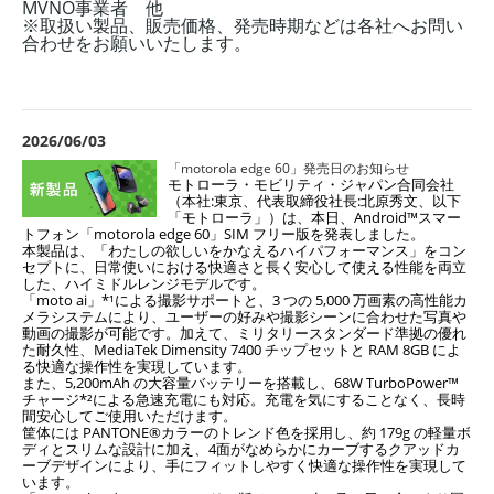
MVNO事業者 他
※取扱い製品、販売価格、発売時期などは各社へお問い
合わせをお願いいたします。
2026/06/03
「motorola edge 60」発売日のお知らせ
モトローラ・モビリティ・ジャパン合同会社
（本社:東京、代表取締役社⾧:北原秀文、以下
「モトローラ」）は、本日、Android™スマー
トフォン「motorola edge 60」SIM フリー版を発表しました。
本製品は、「わたしの欲しいをかなえるハイパフォーマンス」をコン
セプトに、日常使いにおける快適さと⾧く安心して使える性能を両立
した、ハイミドルレンジモデルです。
「moto ai」*¹による撮影サポートと、3 つの 5,000 万画素の高性能カ
メラシステムにより、ユーザーの好みや撮影シーンに合わせた写真や
動画の撮影が可能です。加えて、ミリタリースタンダード準拠の優れ
た耐久性、MediaTek Dimensity 7400 チップセットと RAM 8GB によ
る快適な操作性を実現しています。
また、5,200mAh の大容量バッテリーを搭載し、68W TurboPower™
チャージ*²による急速充電にも対応。充電を気にすることなく、⾧時
間安心してご使用いただけます。
筐体には PANTONE®カラーのトレンド色を採用し、約 179g の軽量ボ
ディとスリムな設計に加え、4面がなめらかにカーブするクアッドカ
ーブデザインにより、手にフィットしやすく快適な操作性を実現して
います。