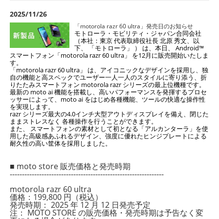
2025/11/26
「motorola razr 60 ultra」発売日のお知らせ
モトローラ・モビリティ・ジャパン合同会社
（本社：東京 代表取締役社長 北原 秀文、以
下、 「モトローラ」 ） は、本日、 Android™
スマートフォン「motorola razr 60 ultra」 を12月に販売開始いたしま
す。
「motorola razr 60 ultra」 は、アイコニックなデザインを採用し、独
自の機能と高スペックでユーザー一人一人のスタイルに寄り添う、折
りたたみスマートフォン motorola razr シリーズの最上位機種です。
最新の moto ai 機能を搭載し、高いパフォーマンスを発揮するプロセ
ッサーによって、moto ai をはじめ各種機能、ツールの快適な操作性
を実現します。
razr シリーズ最大の4.0インチ大型アウトディスプレイを備え、閉じた
ままストレスなく 各種操作を行うことができます。
また、 スマートフォンの素材として初となる「アルカンターラ」を使
用した高級感あふれるデザイン、強度に優れたヒンジプレートによる
耐久性の高い筐体を採用しました。
■ moto store 販売価格と発売時期
---------------------------------------------------------------
motorola razr 60 ultra
価格：199,800 円（税込）
発売時期： 2025 年 12 月 12 日発売予定
注： MOTO STORE の販売価格・発売時期は予告なく変