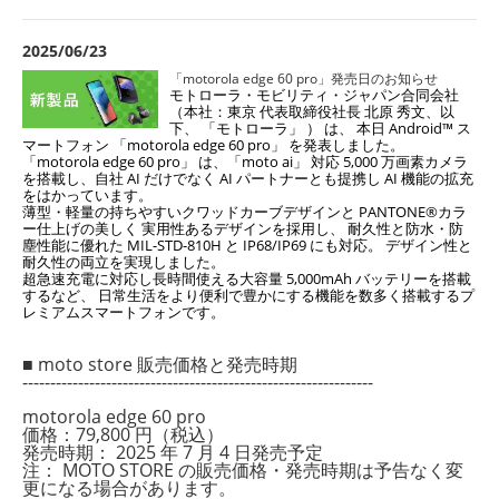
2025/06/23
「motorola edge 60 pro」発売日のお知らせ
モトローラ・モビリティ・ジャパン合同会社
（本社：東京 代表取締役社長 北原 秀文、以
下、 「モトローラ」 ） は、 本日 Android™ ス
マートフォン 「motorola edge 60 pro」 を発表しました。
「motorola edge 60 pro」 は、「moto ai」 対応 5,000 万画素カメラ
を搭載し、自社 AI だけでなく AI パートナーとも提携し AI 機能の拡充
をはかっています。
薄型・軽量の持ちやすいクワッドカーブデザインと PANTONE®カラ
ー仕上げの美しく 実用性あるデザインを採用し、 耐久性と防水・防
塵性能に優れた MIL-STD-810H と IP68/IP69 にも対応。 デザイン性と
耐久性の両立を実現しました。
超急速充電に対応し長時間使える大容量 5,000mAh バッテリーを搭載
するなど、 日常生活をより便利で豊かにする機能を数多く搭載するプ
レミアムスマートフォンです。
■ moto store 販売価格と発売時期
---------------------------------------------------------------
motorola edge 60 pro
価格：79,800 円（税込）
発売時期： 2025 年 7 月 4 日発売予定
注： MOTO STORE の販売価格・発売時期は予告なく変
更になる場合があります。