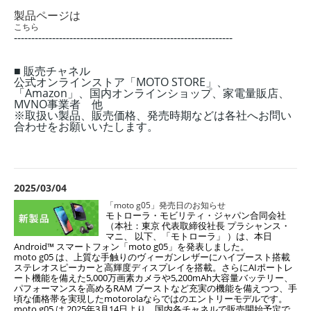
製品ページは
こちら
---------------------------------------------------------------
■ 販売チャネル
公式オンラインストア「MOTO STORE」、
「Amazon」、国内オンラインショップ、家電量販店、
MVNO事業者 他
※取扱い製品、販売価格、発売時期などは各社へお問い
合わせをお願いいたします。
2025/03/04
「moto g05」発売日のお知らせ
モトローラ・モビリティ・ジャパン合同会社
（本社：東京 代表取締役社長 プラシャン
ス・
マニ、 以下、「モトローラ」 ）は、本日
Android™ スマートフォン「moto g05」を
発表しました。
moto g05 は、上質な手触りのヴィーガンレザーにハイブースト搭載
ステレオスピーカーと高輝度ディスプレイを搭載。さらにAIポートレ
ート機能を備えた5,000万画素カメラや5,200mAh大容量バッテリー、
パフォーマンスを高めるRAM ブーストなど充実の機能を備えつつ、手
頃な価格帯を実現したmotorolaならではのエントリーモデルです。
moto g05 は 2025年3月14日より、国内各チャネルで販売開始予定で