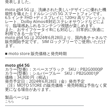
発表し
ました。
moto g64 5G は、洗練された美しいデザインに優れた機
能性を備えたミドルレンジの 5G
スマートフォンです。
6.5 インチ FHD +ディスプレイに 120Hz 高リフレッシュ
レート、
Dolby Atmos®対応ステレオサウンドなどによ
り、臨場感あふれるコンテンツ視聴が楽し
めます。
また、おサイフケータイ®にも対応し、日常的に快適に
利用できる一台です。
moto g64 5G は 2024年6月28日より、国内各チャネルで
販売開始予定です。 SIM ロ
ックフリーでご使用いただけ
ます。
■ moto store 販売価格と発売時期
---------------------------------------------------------------
moto g64 5G
カラー(型番) ：スペースブラック SKU：PB2G0000JP
カラー(型番) ：シルバーブルー SKU：PB2G0001JP
価格：34,800 円（税込）
発売予定日：2024年6月28日
（金）
発売予定
（注）MOTO STORE の販売価格・発売時期は予告なく変
更になる場合があります。
製品ページは
こちら
---------------------------------------------------------------