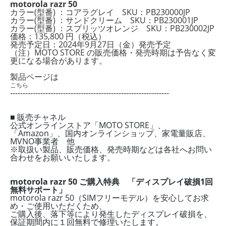
motorola razr 50
カラー(型番) ：コアラグレイ SKU：PB230000JP
カラー(型番) ：サンドクリーム SKU：PB230001JP
カラー(型番) ：スプリッツオレンジ SKU：PB230002JP
価格：135,800 円（税込）
発売予定日：2024年9月27日
（金）
発売予定
（注）MOTO STORE の販売価格・発売時期は予告なく変
更になる場合があります。
製品ページは
こちら
---------------------------------------------------------------
■ 販売チャネル
公式オンラインストア「MOTO STORE」、
「Amazon」、国内オンラインショップ、家電量販店、
MVNO事業者 他
※取扱い製品、販売価格、発売時期などは各社へお問い
合わせをお願いいたします。
motorola razr 50 ご購入特典 「ディスプレイ破損1回
無料サポート」
motorola razr 50（SIMフリーモデル）を安心してお求
め・ご使用いただくため、
ご購入後、落下等により発生したディスプレイ破損を、
保証期間内に１回無料で修理いたします。