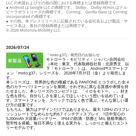
LLC の米国およびその他の国における商標または登録商標です。
● Android は Google LLC の商標です。 Dolby、 Dolby Atmos はドル
ビーラボラトリーズの商標です。 Corning、 Gorilla Glass は Corning
Incorporated の商標です。
● その他、本プレスリリースに記載されている会社名および製品・サ
ービス名は、各社の登録商標または商標です。
© 2026 Motorola Mobility LLC.
2026/07/24
「moto g37j」発売日のお知らせ
モトローラ・モビリティ・ジャパン合同会社
（本社：東京、代表取締役社長：北原秀文、以
下「モト
ローラ」）は、 Android™スマートフ
ォン「moto g37」シリーズを、 2026年7月31日（金）より発
売しま
す。
本シリーズは、 世界的な色の権威である PANTONE とコラボした全 4
色のカラーバリエー
ションを展開。それぞれに異なる質感や表情を持
たせました。本シリーズのコンセプトは、「イロを
モトー。」。好き
な色を持ち、自分らしさを楽しんでほしいという想いを込めていま
す。スマートフ
ォンを、スペックではなく色で選ぶ。そんな新しい選
び方の提案です。
もちろん、魅力はデザインだけではありません。最大 120Hz のリフレ
ッシュレートでなめらかな約
6.7 インチディスプレイ、1日中安心の
5,200mAh 大容量バッテリー、 IP64 の防滴・防塵と MIL 規
格準拠の
堅牢性を搭載。毎日不満なく使える実力を、しっかりと備えたエント
リーモデルです。