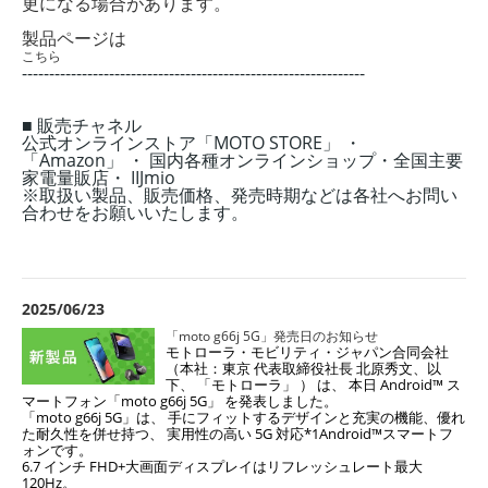
更になる場合があります。
製品ページは
こちら
---------------------------------------------------------------
■ 販売チャネル
公式オンラインストア「MOTO STORE」 ・
「Amazon」 ・ 国内各種オンラインショッ
プ・全国主要
家電量販店・ IIJmio
※取扱い製品、販売価格、発売時期などは各社へお問い
合わせをお願いいたします。
2025/06/23
「moto g66j 5G」発売日のお知らせ
モトローラ・モビリティ・ジャパン合同会社
（本社：東京 代表取締役社長 北原秀文、以
下、 「モトローラ」 ） は、 本日 Android™ ス
マートフォン「moto g66j 5G」 を発表しました。
「moto g66j 5G」は、 手にフィットするデザインと充実の機能、優れ
た耐久性を併せ持つ、 実用性の高い 5G 対応*1Android™スマートフ
ォンです。
6.7 インチ FHD+大画面ディスプレイはリフレッシュレート最大
120Hz。