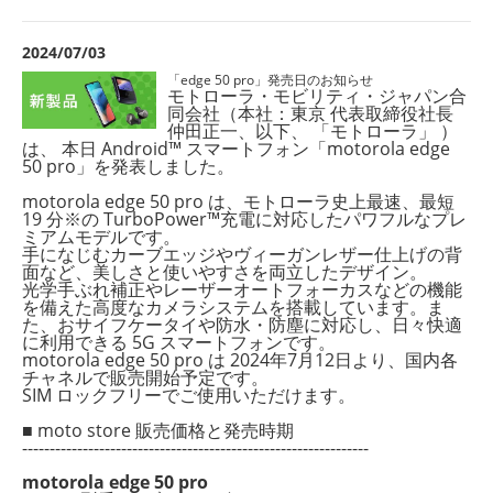
2024/07/03
「edge 50 pro」発売日のお知らせ
モトローラ・モビリティ・ジャパン合
同会社（本社：東京 代表取締役社長
仲田正一、以下、 「モトローラ」 ）
は、 本日 Android™ スマートフォン「motorola edge
50 pro」を発表しました。
motorola edge 50 pro は、モトローラ史上最速、最短
19 分※の TurboPower™充電に対応したパワフルなプレ
ミアムモデルです。
手になじむカーブエッジやヴィーガンレザー仕上げの背
面など、美しさと使いやすさを両立したデザイン。
光学手ぶれ補正やレーザーオートフォーカスなどの機能
を備えた高度なカメラシステムを搭載しています。ま
た、おサイフケータイや防水・防塵に対応し、日々快適
に利用できる 5G スマートフォンです。
motorola edge 50 pro は 2024年7月12日より、国内各
チャネルで販売開始予定です。
SIM ロックフリーでご使用いただけます。
■ moto store 販売価格と発売時期
---------------------------------------------------------------
motorola edge 50 pro