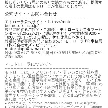
援したいという思いのもと実施するものであり、 提供す
る端末の費用はモトローラが負担いたします。
公式サイト・お問い合わせ
----------------------------------------------------------
モトローラ公式サイト：
https://moto-
bu.motorola.co.jp/
製品に関するご質問・ご相談：
モトローラカスタマーセ
ンター 0120-227-217（通話料無料）／営業時間 9:00〜
18:00（第 1・第 3 日曜日、弊社休業日を除く）
報道関係者専用 お問い合わせ先：
モトローラ PR 事務局
（株式会社オズマピーアール）
motorolapr@ozma.co.jp
鈴木 080-6771-9053 ／ 奥田 080-5916-9366 ／ 樋口 070-
2196-5206
＜モトローラについて＞
----------------------------------------------------------
モトローラは、アメリカ イリノイ州シカゴに本社を構
え、モバイル通信産業のパイオニアとして知られる歴史
ある企業です。携帯端末や基地局だけでなく、モバイル
通信を可能にするプロトコルと技術を開発し、80 年にわ
たり常に新しい方法や手段で課題を解決してきました。
モバイル技術を通じて人々の生活をより良くするために
業界でリーダーシップを発揮し、たゆまぬ技術革新を促
進し続けています。
● Motorola は、 Motorola Trademark Holdings, LLC. の商標です。
● PANTONE® およびその他のパントン トレードマークは、 Pantone