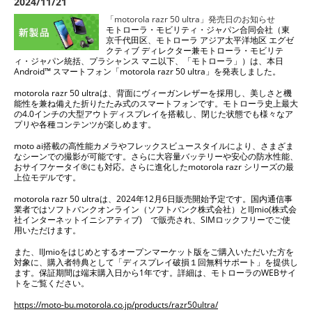
2024/11/21
「motorola razr 50 ultra」発売日のお知らせ
モトローラ・モビリティ・ジャパン合同会社（東
京千代田区、モトローラ アジア太平洋地区 エグゼ
クティブ ディレクター兼モトローラ・モビリテ
ィ・ジャパン統括、プラシャンス マニ以下、「モトローラ」）は、本日
Android™ スマートフォン「motorola razr 50 ultra」を発表しました。
motorola razr 50 ultraは、背面にヴィーガンレザーを採用し、美しさと機
能性を兼ね備えた折りたたみ式のスマートフォンです。モトローラ史上最大
の4.0インチの大型アウトディスプレイを搭載し、閉じた状態でも様々なア
プリや各種コンテンツが楽しめます。
moto ai搭載の高性能カメラやフレックスビュースタイルにより、さまざま
なシーンでの撮影が可能です。さらに大容量バッテリーや安心の防水性能、
おサイフケータイ®にも対応。さらに進化したmotorola razr シリーズの最
上位モデルです。
motorola razr 50 ultraは、2024年12月6日販売開始予定です。国内通信事
業者ではソフトバンクオンライン（ソフトバンク株式会社）とIIJmio(株式会
社インターネットイニシアティブ) で販売され、SIMロックフリーでご使
用いただけます。
また、IIJmioをはじめとするオープンマーケット版をご購入いただいた方を
対象に、購入者特典として「ディスプレイ破損１回無料サポート」を提供し
ます。保証期間は端末購入日から1年です。詳細は、モトローラのWEBサイ
トをご覧ください。
https://moto-bu.motorola.co.jp/products/razr50ultra/