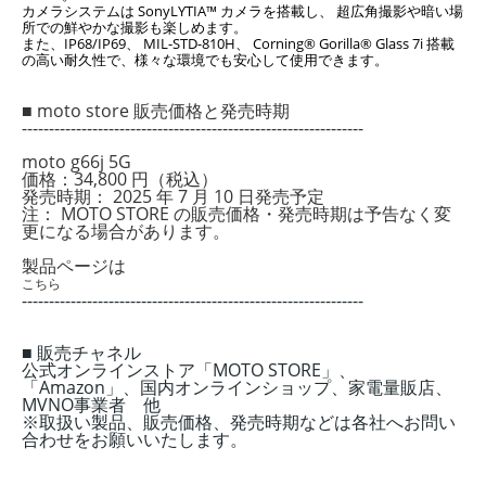
カメラシステムは SonyLYTIA™ カメラを搭載し、 超広角撮影や暗い場
所での鮮やかな撮影も楽しめます。
また、IP68/IP69、 MIL-STD-810H、 Corning® Gorilla® Glass 7i 搭載
の高い耐久性で、様々な環境でも安心して使用できます。
■ moto store 販売価格と発売時期
---------------------------------------------------------------
moto g66j 5G
価格：34,800 円（税込）
発売時期： 2025 年 7 月 10 日発売予定
注： MOTO STORE の販売価格・発売時期は予告なく変
更になる場合があります。
製品ページは
こちら
---------------------------------------------------------------
■ 販売チャネル
公式オンラインストア「MOTO STORE」、
「Amazon」、国内オンラインショップ、家電量販店、
MVNO事業者 他
※取扱い製品、販売価格、発売時期などは各社へお問い
合わせをお願いいたします。