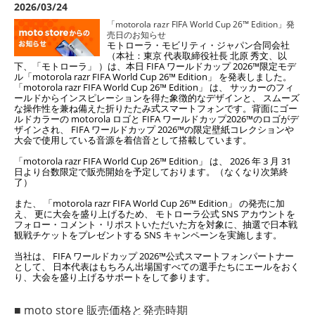
2026/03/24
「motorola razr FIFA World Cup 26™ Edition」発
売日のお知らせ
モトローラ・モビリティ・ジャパン合同会社
（本社：東京 代表取締役社長 北原 秀文、
以
下、「モトローラ」 ）は、本日 FIFA ワールドカップ 2026™限定モデ
ル「motorola razr FIFA World Cup 26™ Edition」 を発表
しました。
「motorola razr FIFA World Cup 26™ Edition」 は、 サッカーのフィ
ールドからインスピレーションを得た象徴的なデザインと、 スムーズ
な操作性を兼ね備えた折りたたみ式スマートフォンです。背面にゴー
ルドカラーの motorola ロゴと FIFA ワールドカップ2026™のロゴがデ
ザインされ、 FIFA ワールドカップ 2026™の限定壁紙コレクションや
大会で使用している音源を着信音として搭載しています。
「motorola razr FIFA World Cup 26™ Edition」 は、 2026 年 3 月 31
日より台数限定で販売開始を予定しております。（なくなり次第終
了）
また、 「motorola razr FIFA World Cup 26™ Edition」 の発売に加
え、 更に大会を盛り上げるため、 モトローラ公式 SNS アカウントを
フォロー・コメント・リポストいただいた方を対象に、抽選で日本戦
観戦チケットをプレゼントする SNS キャンペーンを実施します。
当社は、 FIFA ワールドカップ 2026™公式スマートフォンパートナー
として、 日本代表はもちろん出場国すべての選手たちにエールをおく
り、大会を盛り上げるサポートをして参ります。
■ moto store 販売価格と発売時期