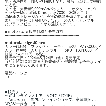
水・防塵性能、NFC や FeliCa など、暮らしに役立つ機能
を搭載。
その他、大容量5,000mAhバッテリー、オクタコアプロ
セッサーMediaTek Dimensity 7030、8GBメモリ、
256GBストレージなど、充実の機能を備えています。
また、本体色は PANTONE™カラーのカリビアンブルー
とブラックビューティ から選択できます。
■ moto store 販売価格と発売時期
---------------------------------------------------------------
motorola edge 40 neo
カラー(型番) ：ブラックビューティ SKU：PAYK0000JP
カラー(型番) ：カリビアンブルー SKU：PAYK0001JP
価格：54,800 円（税込）
発売予定日：2024年5月24日
（金）
発売予定
（注）MOTO STORE の販売価格・発売時期は予告なく変
更になる場合があります。
製品ページは
こちら
---------------------------------------------------------------
■ 販売チャネル
公式オンラインストア「MOTO STORE」、
「Amazon」、国内オンラインショップ、家電量販店、
MVNO事業者 他