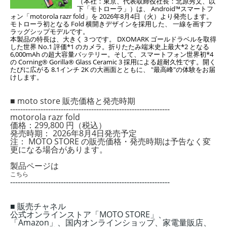
（本社：東京、代表取締役社長：北原秀文、以
下「モト
ローラ」）は、 Android™スマートフ
ォン「motorola razr fold」を 2026年8月4日（火）より発売
します。
モトローラ初となる Fold 横開きデザインを採用した、 一線を画すフ
ラッグシップモデルで
す。
本製品の特長は、大きく 3 つです。 DXOMARK ゴールドラベルを取得
した世界 No.1 評価*1 のカメ
ラ。折りたたみ端末史上最大*2 となる
6,000mAh の超大容量バッテリー。そして、スマートフォン
世界初*4
の Corning® Gorilla® Glass Ceramic 3 採用による超耐久性です。開く
たびに広がる 8.1
インチ 2K の大画面とともに、 "最高峰"の体験をお届
けします。
■ moto store 販売価格と発売時期
---------------------------------------------------------------
motorola razr fold
価格：299,800 円（税込）
発売時期： 2026年8月4日発売予定
注： MOTO STORE の販売価格・発売時期は予告なく変
更になる場合があります。
製品ページは
こちら
---------------------------------------------------------------
■ 販売チャネル
公式オンラインストア「MOTO STORE」、
「Amazon」、国内オンラインショップ、家電量販店、