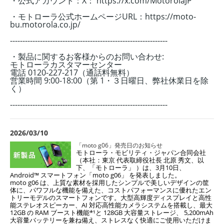
・公式アカウント：X： https://x.com/MotorolaJP
・モトローラ公式ホームページURL：https://moto-
bu.motorola.co.jp/
---------------------------------------------------------------
・製品に関するお客様からのお問い合わせ:
モトローラカスタマーセンター
電話 0120-227-217（通話料無料）
営業時間 9:00-18:00（第 1・３日曜日、弊社休業日を除
く）
---------------------------------------------------------------
2026/03/10
「moto g06」発売日のお知らせ
モトローラ・モビリティ・ジャパン合同会社
（本社：東京 代表取締役社長 北原 秀文、
以
下、「モトローラ」 ）は、3月10日、
Android™ スマートフォン「moto g06」 を発表
しました。
moto g06 は、上質な素材を採用したシンプルで美しいデザインの筐
体に、パワフルな機
能を備えた、コストパフォーマンスに優れたエン
トリーモデルのスマートフォンです。大
型高輝度ディスプレイと高性
能ステレオスピーカー、AI 対応高性能カメラシステムを搭載
し、最大
12GB の RAM ブースト機能*¹と 128GB 大容量ストレージ、 5,200mAh
大容量
バッテリーを兼ね備え、ストレスなく快適にご使用いただけま