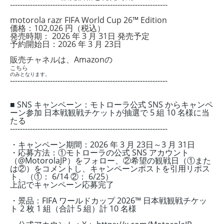
---------------------------------------------------------------
motorola razr FIFA World Cup 26™ Edition
価格：102,026 円（税込）
発売時期： 2026 年 3 月 31日 発売予定
予約開始日：
2026 年 3 月 23
日
販売チャネルは、Amazonの
こちら
のみとなります。
---------------------------------------------------------------
■ SNS キャンペーン：モトローラ公式 SNS からキャンペ
ーン参加 日本戦観戦チケットが抽
選で 5 組 10 名様に当
たる
---------------------------------------------------------------
・キャンペーン期間：
2026 年 3 月 23
日～
3 月 31日
・応募方法：
①モトローラの公式 SNS アカウント
（@MotorolaJP）をフォロー、
②希望の観戦日（①また
は②）をコメントし、キャンペーンポストを引用リポス
ト、
（①： 6/14 ②： 6/25）
上記でキャンペーン応募完了
・景品：FIFA ワールドカップ 2026™ 日本戦観戦チケッ
ト 2 枚 1 組（合計 5 組）計 10 名様