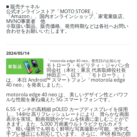
■ 販売チャネル
公式オンラインストア「MOTO STORE」、
「Amazon」、国内オンラインショップ、家電量販店、
MVNO事業者 他
※取扱い製品、販売価格、発売時期などは各社へお問い
合わせをお願いいたします。
2024/05/14
「motorola edge 40 neo」発売日のお知らせ
モトローラ・モビリティ・ジャパン合
同会社（本社：東京 代表取締役社長
仲田正一、以下、 「モトローラ」 ）
は、 本日 Android™ スマートフォン「motorola edge
40 neo」を発表しました。
motorola edge 40 neo は、 美しいデザイン性とパワフ
ルな性能を兼ね備えた 5G スマートフォンです。
6.55 インチの高精細 pOLED カーブディスプレイを採用
し、144Hz 高リフレッシュレートにより、滑らかな画面
表示を実現。動画視聴やゲームを快適に楽しむことがで
きます。
また、5,000 万画素ウルトラピクセルカメラ
で、暗い場所でも明るく鮮明な写真撮影が可能。光学式
手ブレ補正にも対応しています。 さらに、IP68 相当の防