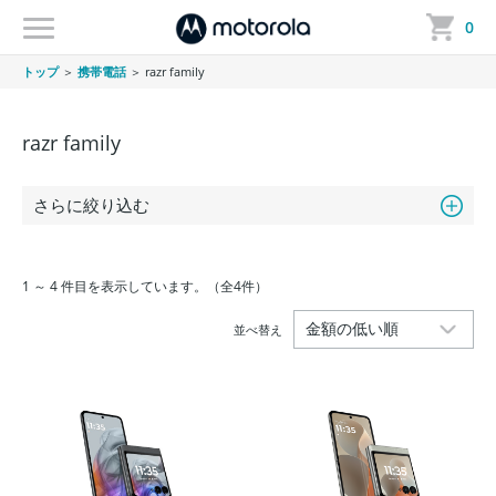
0
トップ
＞
携帯電話
＞
razr family
razr family
さらに絞り込む
1 ～ 4 件目を表示しています。（全4件）
並べ替え