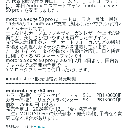
京 代表取締役社長 仲田正一、以下、 「モトローラ」 ）
は、 本日 Android™ スマートフォン「motorola edge
50 pro」を発表しました。
motorola edge 50 pro は、モトローラ史上最速、最短
19 分※の TurboPower™充電に対応したパワフルなプレ
ミアムモデルです。
手になじむカーブエッジやヴィーガンレザー仕上げの背
面など、美しさと使いやすさを両立したデザイン。
光学手ぶれ補正やレーザーオートフォーカスなどの機能
を備えた高度なカメラシステムを搭載しています。ま
た、おサイフケータイや防水・防塵に対応し、日々快適
に利用できる 5G スマートフォンです。
motorola edge 50 pro は 2024年7月12日より、国内各
チャネルで販売開始予定です。
SIM ロックフリーでご使用いただけます。
■ moto store 販売価格と発売時期
---------------------------------------------------------------
motorola edge 50 pro
カラー(型番) ：ブラックビューティ SKU：PB1K0000JP
カラー(型番) ：リュクスラベンダー SKU：PB1K0001JP
価格：79,800 円（税込）
発売予定日：2024年7月12日
（金）
発売予定
（注）MOTO STORE の販売価格・発売時期は予告なく変
更になる場合があります。
製品ページは
こちら