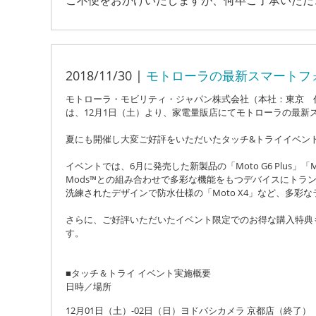
ご不便をおかけいたしますが、何卒ご了承いただ
2018/11/30 |
モトローラの最新スマートフ
モトローラ・モビリティ・ジャパン株式会社（本社：東京 
は、12月1日（土）より、家電量販店にてモトローラの最新
夏にも開催し大変ご好評をいただいたタッチ&トライイベン
イベントでは、6月に発売した新製品の「Moto G6 Plus」「
Mods™との組み合わせで多彩な機能をもつデバイスにトランスフ
洗練されたデザインで防水仕様の「Moto X4」など、多彩
さらに、ご好評いただいたイベント限定でのお得な購入特典
す。
■タッチ＆トライ イベント実施概要
日時／場所
12月01日（土）-02日（日）ヨドバシカメラ 京都店（終了）