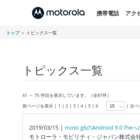
携帯電話
アク
トップ
＞ トピックス一覧
トピックス一覧
61 ～ 75 件目を表示しています。（全87件）
前ページを表示
|
1
|
2
|
3
|
4
| 5 |
6
|
次ペ
2019/03/15 |
moto g6のAndroid 9.0
モトローラ・モビリティ・ジャパン株式会社は