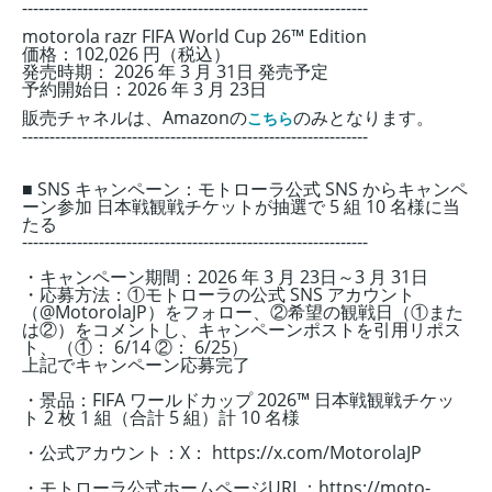
---------------------------------------------------------------
motorola razr FIFA World Cup 26™ Edition
価格：102,026 円（税込）
発売時期： 2026 年 3 月 31日 発売予定
予約開始日：
2026 年 3 月 23
日
販売チャネルは、Amazonの
のみとなります。
こちら
---------------------------------------------------------------
■ SNS キャンペーン：モトローラ公式 SNS からキャンペ
ーン参加 日本戦観戦チケットが抽
選で 5 組 10 名様に当
たる
---------------------------------------------------------------
・キャンペーン期間：
2026 年 3 月 23
日～
3 月 31日
・応募方法：
①モトローラの公式 SNS アカウント
（@MotorolaJP）をフォロー、
②希望の観戦日（①また
は②）をコメントし、キャンペーンポストを引用リポス
ト、
（①： 6/14 ②： 6/25）
上記でキャンペーン応募完了
・景品：FIFA ワールドカップ 2026™ 日本戦観戦チケッ
ト 2 枚 1 組（合計 5 組）計 10 名様
・公式アカウント：X： https://x.com/MotorolaJP
・モトローラ公式ホームページURL：https://moto-