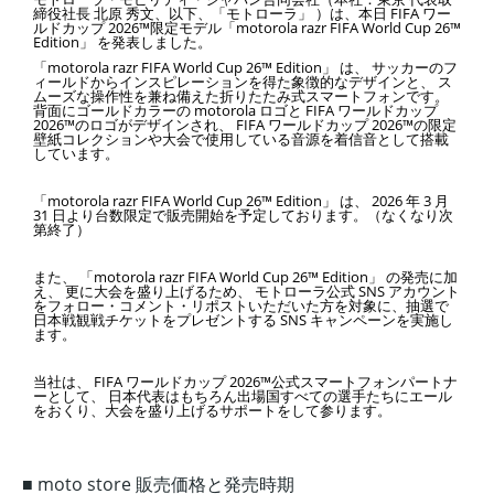
締役社長 北原 秀文、
以下、「モトローラ」 ）は、本日 FIFA ワー
ルドカップ 2026™限定モデル「motorola razr FIFA World Cup 26™
Edition」 を発表
しました。
「motorola razr FIFA World Cup 26™ Edition」 は、 サッカーのフ
ィールドからインスピレーションを得た象徴的なデザインと、 ス
ムーズな操作性を兼ね備えた折りたたみ式スマートフォンです。
背面にゴールドカラーの motorola ロゴと FIFA ワールドカップ
2026™のロゴがデザインされ、 FIFA ワールドカップ 2026™の限定
壁紙コレクションや大会で使用している音源を着信音として搭載
しています。
「motorola razr FIFA World Cup 26™ Edition」 は、 2026 年 3 月
31 日より台数限定で販売開始を予定しております。（なくなり次
第終了）
また、 「motorola razr FIFA World Cup 26™ Edition」 の発売に加
え、 更に大会を盛り上げるため、 モトローラ公式 SNS アカウント
をフォロー・コメント・リポストいただいた方を対象に、抽選で
日本戦観戦チケットをプレゼントする SNS キャンペーンを実施し
ます。
当社は、 FIFA ワールドカップ 2026™公式スマートフォンパートナ
ーとして、 日本代表はもちろん出場国すべての選手たちにエール
をおくり、大会を盛り上げるサポートをして参ります。
■ moto store 販売価格と発売時期