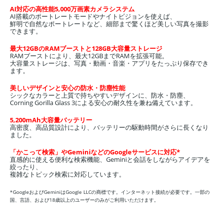
AI対応の高性能5,000万画素カメラシステム
AI搭載のポートレートモードやナイトビジョンを使えば、
鮮明で自然なポートレートなど、細部まで驚くほど美しい写真を
撮影
できます。
最大12GBのRAMブーストと128GB大容量ストレージ
RAMブーストにより、最大12GBまでRAMを拡張可能。
大容量ストレージは、写真・動画・音楽・アプリをたっぷり保存
でき
ます。
美しいデザインと安心の防水・防塵性能
シックなカラーと上質で持ちやすいデザインに、防水・防塵、
Corning Gorilla Glass 3による安心の耐久性を兼ね
備えています。
5,200mAh大容量バッテリー
高密度、高品質設計により、バッテリーの駆動時間がさらに長くなり
ました。
「かこって検索」やGeminiなどのGoogleサービスに対応*
直感的に使える便利な検索機能、Geminiと会話をしながらアイデアを
絞ったり、
複雑なトピック検索に対応しています。
*GoogleおよびGeminiはGoogle LLCの商標です。インターネット接続が必要です。一部の
国、言語、および18歳以上のユーザーのみがご利用いただけます。